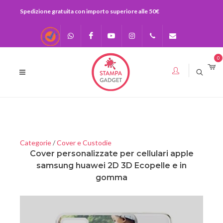
Spedizione gratuita con importo superiore alle 50€
Recensioni
Scrivici su
Facebook
Youtube
Instagram
0541-
info@stampagadge
0
Whatsapp
730920
393283575436
Categorie
/
Cover e Custodie
Cover personalizzate per cellulari apple
samsung huawei 2D 3D Ecopelle e in
gomma