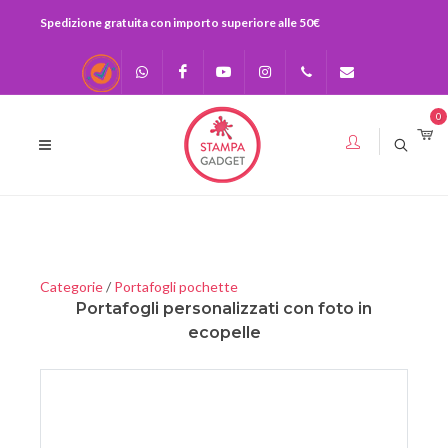
Spedizione gratuita con importo superiore alle 50€
Recensioni
Scrivici su
Facebook
Youtube
Instagram
0541-
info@stampagadge
0
Whatsapp
730920
393283575436
Categorie
/
Portafogli pochette
Portafogli personalizzati con foto in
ecopelle