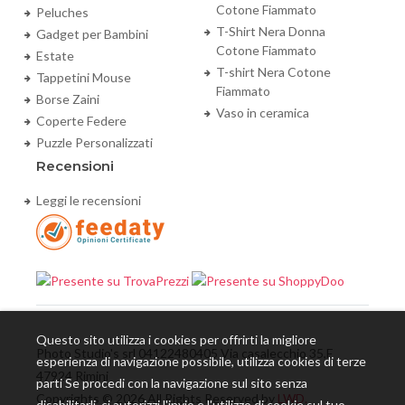
Cotone Fiammato
Peluches
T-Shirt Nera Donna
Gadget per Bambini
Cotone Fiammato
Estate
T-shirt Nera Cotone
Tappetini Mouse
Fiammato
Borse Zaini
Vaso in ceramica
Coperte Federe
Puzzle Personalizzati
Recensioni
Leggi le recensioni
Questo sito utilizza i cookies per offrirti la migliore
Photo Studio's srl 04122480405 Via casalecchio 35,E
esperienza di navigazione possibile, utilizza cookies di terze
47924 Rimini
parti Se procedi con la navigazione sul sito senza
Copyrights © 2026 All Rights Reserved by
LWD.
disabilitarli, ci autorizzi l'invio e l'utilizzo di cookie sul tuo