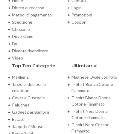
Home
Contatti
Diritto di recesso
Login
Metodi di pagamento
Promozioni
Spedizione
Coupon
Chi siamo
Dove siamo
Faq
Diventa rivenditore
Video
Top Ten Categorie
Ultimi arrivi
Maglieria
Magnete Ovale con foto
Tazze e idee per la
T-Shirt Bianca Cotone
colazione
Fiammato
Cover e Custodie
T-shirt Bianca Donna
Cotone Fiammato
Peluches
T-Shirt Nera Donna
Gadget per Bambini
Cotone Fiammato
Estate
T-shirt Nera Cotone
Tappetini Mouse
Fiammato
Borse Zaini