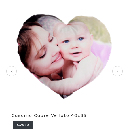
Cuscino Cuore Velluto 40x35
Bo
€.26,50