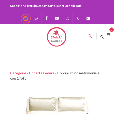
Spedizione gratuita con importo superiore alle 50€
Recensioni
Scrivici su
Facebook
Youtube
Instagram
0541-
info@stampagadge
0
Whatsapp
730920
393283575436
Categorie
/
Coperte Federe
/ Copripiumino matrimoniale
con 1 foto