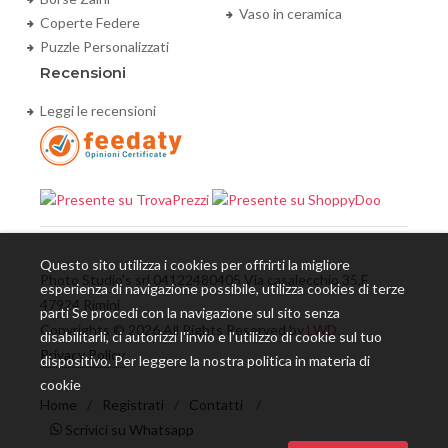
Vaso in ceramica
Coperte Federe
Puzzle Personalizzati
Recensioni
Leggi le recensioni
Questo sito utilizza i cookies per offrirti la migliore
Photo Studio's srl 04122480405 Via casalecchio 35,E
esperienza di navigazione possibile, utilizza cookies di terze
47924 Rimini
parti Se procedi con la navigazione sul sito senza
Copyrights © 2026 All Rights Reserved by
LWD.
disabilitarli, ci autorizzi l'invio e l'utilizzo di cookie sul tuo
Privacy Policy
dispositivo. Per leggere la nostra politica in materia di
cookie
Home
/
Registrati
/
Contatti
/
Scrivici su Whatsapp