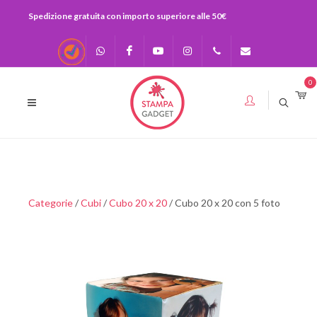
Spedizione gratuita con importo superiore alle 50€
Recensioni
Scrivici su
Facebook
Youtube
Instagram
0541-
info@stampagadge
0
Whatsapp
730920
393283575436
Categorie
/
Cubi
/
Cubo 20 x 20
/ Cubo 20 x 20 con 5 foto