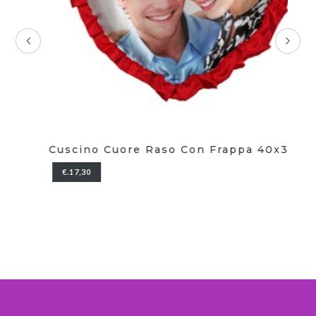
Cuscino Cuore Raso Con Frappa 40x35
Ma
€.17,30