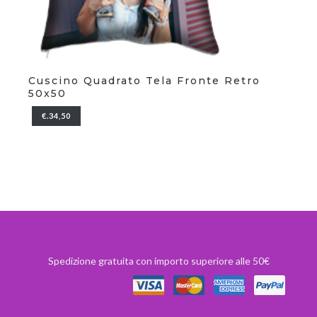
Cuscino Quadrato Tela Fronte Retro
Te
50x50
€.34,50
Spedizione gratuita con importo superiore alle 50€