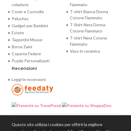
colazione
Fiammato
Cover e Custodie
T-shirt Bianca Donna
Cotone Fiammato
Peluches
T-Shirt Nera Donna
Gadget per Bambini
Cotone Fiammato
Estate
T-shirt Nera Cotone
Tappetini Mouse
Fiammato
Borse Zaini
Vaso in ceramica
Coperte Federe
Puzzle Personalizzati
Recensioni
Leggi le recensioni
Questo sito utilizza i cookies per offrirti la migliore
Photo Studio's srl 04122480405 Via casalecchio 35,E