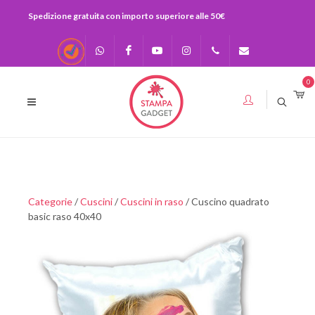
Spedizione gratuita con importo superiore alle 50€
Recensioni
Scrivici su
Facebook
Youtube
Instagram
0541-
info@stampagadge
0
Whatsapp
730920
393283575436
Categorie
/
Cuscini
/
Cuscini in raso
/ Cuscino quadrato
basic raso 40x40