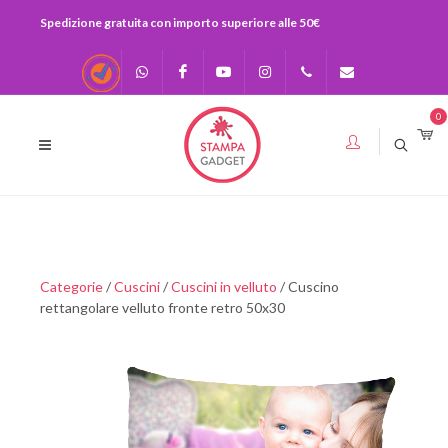
Spedizione gratuita con importo superiore alle 50€
Recensioni
Scrivici su
Facebook
Youtube
Instagram
0541-
info@stampagadge
0
Whatsapp
730920
393283575436
Categorie
/
Cuscini
/
Cuscini in velluto
/ Cuscino
rettangolare velluto fronte retro 50x30