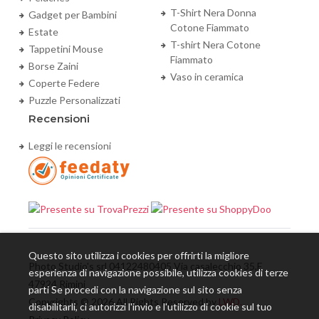
T-Shirt Nera Donna
Gadget per Bambini
Cotone Fiammato
Estate
T-shirt Nera Cotone
Tappetini Mouse
Fiammato
Borse Zaini
Vaso in ceramica
Coperte Federe
Puzzle Personalizzati
Recensioni
Leggi le recensioni
Questo sito utilizza i cookies per offrirti la migliore
Photo Studio's srl 04122480405 Via casalecchio 35,E
esperienza di navigazione possibile, utilizza cookies di terze
47924 Rimini
parti Se procedi con la navigazione sul sito senza
Copyrights © 2026 All Rights Reserved by
LWD.
disabilitarli, ci autorizzi l'invio e l'utilizzo di cookie sul tuo