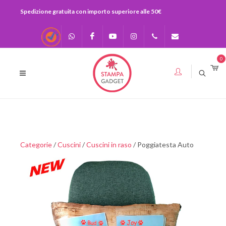
Spedizione gratuita con importo superiore alle 50€
Recensioni
Scrivici su
Facebook
Youtube
Instagram
0541-
info@stampagadge
0
Whatsapp
730920
393283575436
Categorie
/
Cuscini
/
Cuscini in raso
/ Poggiatesta Auto