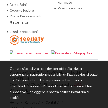
Fiammato
Borse Zaini
Vaso in ceramica
Coperte Federe
Puzzle Personalizzati
Recensioni
Leggi le recensioni
Questo sito utilizza i cookies per offrirti la migliore
Photo Studio's srl 04122480405 Via casalecchio 35,E
esperienza di navigazione possibile, utilizza cookies di terze
47924 Rimini
parti Se procedi con la navigazione sul sito senza
Copyrights © 2026 All Rights Reserved by
LWD.
disabilitarli, ci autorizzi l'invio e l'utilizzo di cookie sul tuo
Privacy Policy
dispositivo. Per leggere la nostra politica in materia di
cookie
Home
/
Registrati
/
Contatti
/