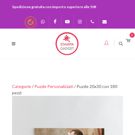
Spedizione gratuita con importo superiore alle 50€
Recensioni
Scrivici su
Facebook
Youtube
Instagram
0541-
info@stampagadge
0
Whatsapp
730920
393283575436
Categorie
/
Puzzle Personalizzati
/ Puzzle 20x30 con 180
pezzi