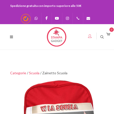
Spedizione gratuita con importo superiore alle 50€
Recensioni
Scrivici su
Facebook
Youtube
Instagram
0541-
info@stampagadge
0
Whatsapp
730920
393283575436
Categorie
/
Scuola
/ Zainetto Scuola