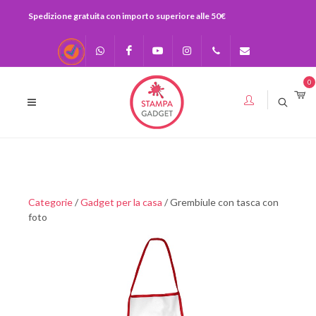
Spedizione gratuita con importo superiore alle 50€
Recensioni
Scrivici su
Facebook
Youtube
Instagram
0541-
info@stampagadge
0
Whatsapp
730920
393283575436
Categorie
/
Gadget per la casa
/ Grembiule con tasca con
foto