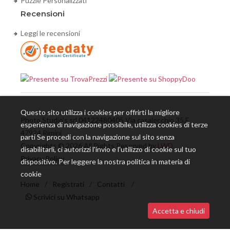
Puzzle Personalizzati
Recensioni
Leggi le recensioni
Questo sito utilizza i cookies per offrirti la migliore
Photo Studio's srl 04122480405 Via casalecchio 35,E
esperienza di navigazione possibile, utilizza cookies di terze
47924 Rimini
parti Se procedi con la navigazione sul sito senza
Copyrights © 2026 All Rights Reserved by
LWD.
disabilitarli, ci autorizzi l'invio e l'utilizzo di cookie sul tuo
Privacy Policy
dispositivo. Per leggere la nostra politica in materia di
cookie
Home
/
Registrati
/
Contatti
/
Scrivici su Whatsapp
Accetta e chiudi