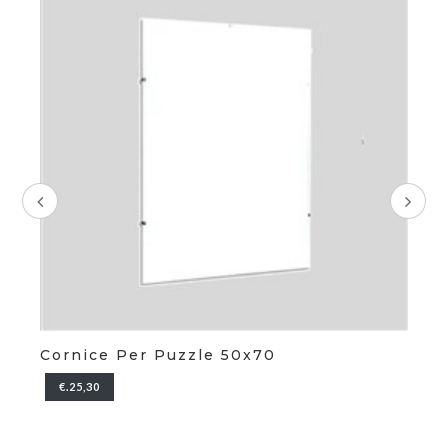
Cornice Per Puzzle 50x70
C
€.25,30