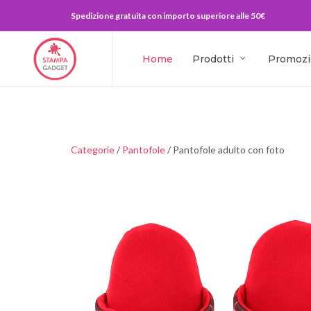
Spedizione gratuita con importo superiore alle 50€
Home
Prodotti
Promozi
Categorie
/
Pantofole
/ Pantofole adulto con foto