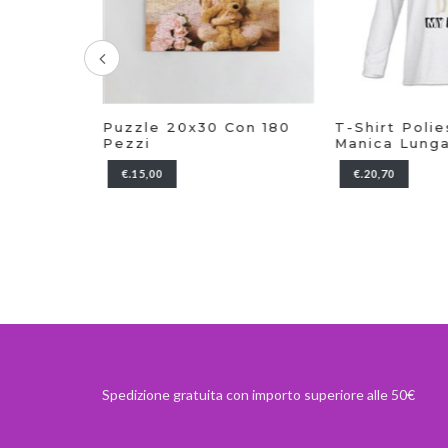
luxe
Puzzle 20x30 Con 180
T-Shirt Polie
Pezzi
Manica Lung
€.15,00
€.20,70
Spedizione gratuita con importo superiore alle 50€