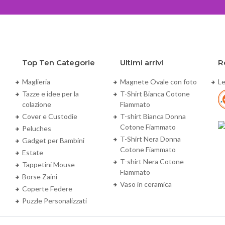
Top Ten Categorie
Ultimi arrivi
R
Maglieria
Magnete Ovale con foto
Le
Tazze e idee per la
T-Shirt Bianca Cotone
colazione
Fiammato
Cover e Custodie
T-shirt Bianca Donna
Cotone Fiammato
Peluches
T-Shirt Nera Donna
Gadget per Bambini
Cotone Fiammato
Estate
T-shirt Nera Cotone
Tappetini Mouse
Fiammato
Borse Zaini
Vaso in ceramica
Coperte Federe
Puzzle Personalizzati