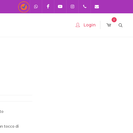
Recensioni
Scrivici su
Facebook
Youtube
Instagram
0541-
info@stampagadget.n
0
Login
Whatsapp
730920
393283575436
to
un tocco di