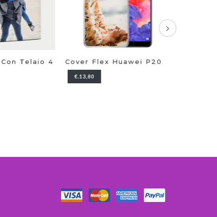
 Con Telaio 4
Cover Flex Huawei P20
Puzzle 4
Pezzi
€.13,80
€.23,00