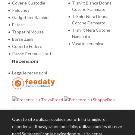
Cover e Custodie
T-shirt Bianca Donna
Cotone Fiammato
Peluches
T-Shirt Nera Donna
Gadget per Bambini
Cotone Fiammato
Estate
T-shirt Nera Cotone
Tappetini Mouse
Fiammato
Borse Zaini
Vaso in ceramica
Coperte Federe
Puzzle Personalizzati
Recensioni
Leggi le recensioni
Questo sito utilizza i cookies per offrirti la migliore
Photo Studio's srl 04122480405 Via casalecchio 35,E
esperienza di navigazione possibile, utilizza cookies di terze
47924 Rimini
parti Se procedi con la navigazione sul sito senza