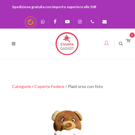
Spedizione gratuita con importo superiore alle 50€
Recensioni
Scrivici su
Facebook
Youtube
Instagram
0541-
info@stampagadge
0
Whatsapp
730920
393283575436
Categorie
/
Coperte Federe
/ Plaid orso con foto