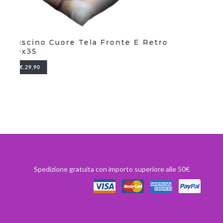
Elefante Con Foto
Sa
€.15,00
Spedizione gratuita con importo superiore alle 50€