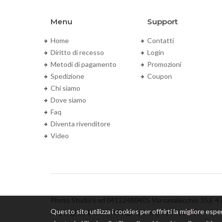
Menu
Support
Home
Contatti
Diritto di recesso
Login
Metodi di pagamento
Promozioni
Spedizione
Coupon
Chi siamo
Dove siamo
Faq
Diventa rivenditore
Video
Photo Studio's srl 04122480405 Via casalecchio 35,E 4
Questo sito utilizza i cookies per offrirti la migliore espe
Copyrights © 2026 All Rights Reserved by
LWD.