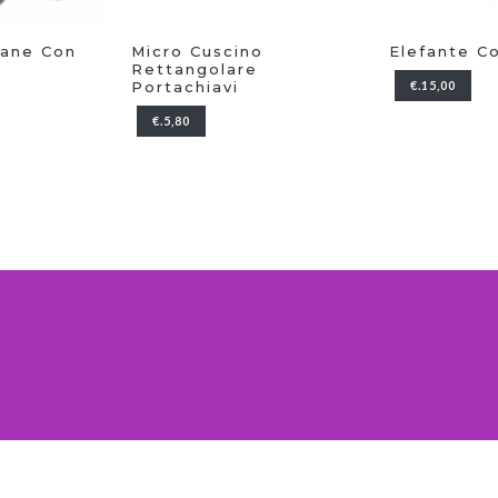
o
Elefante Con Foto
Cuscino Pe
Personaliz
€.15,00
€.34,50