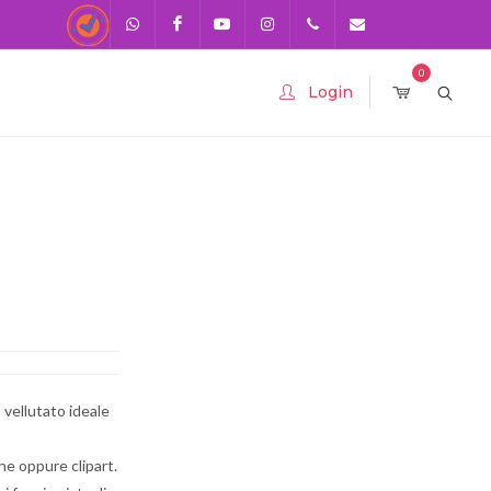
Recensioni
Scrivici su
Facebook
Youtube
Instagram
0541-
info@stampagadget.n
0
Login
Whatsapp
730920
393283575436
vellutato ideale
he oppure clipart.