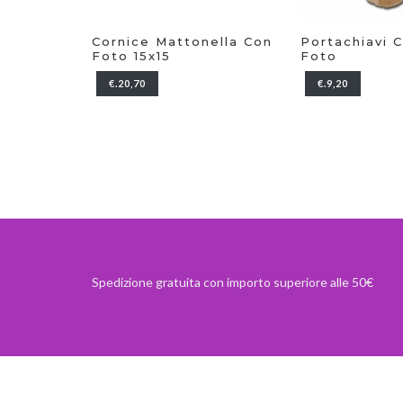
ella Con
Portachiavi Cane Con
Micro Cuscin
Foto
Rettangolare
Portachiavi
€.9,20
€.5,80
Spedizione gratuita con importo superiore alle 50€