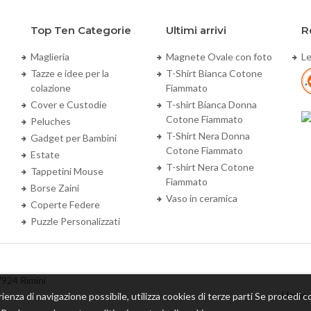
Top Ten Categorie
Ultimi arrivi
R
Maglieria
Magnete Ovale con foto
Le
Tazze e idee per la
T-Shirt Bianca Cotone
colazione
Fiammato
Cover e Custodie
T-shirt Bianca Donna
Cotone Fiammato
Peluches
T-Shirt Nera Donna
Gadget per Bambini
Cotone Fiammato
Estate
T-shirt Nera Cotone
Tappetini Mouse
Fiammato
Borse Zaini
Vaso in ceramica
Coperte Federe
Puzzle Personalizzati
7924 Rimini
Home
rienza di navigazione possibile, utilizza cookies di terze parti Se procedi co