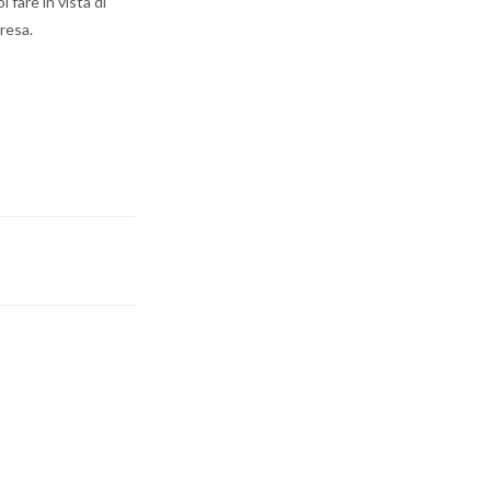
 fare in vista di
resa.