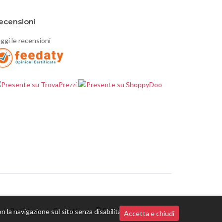
ecensioni
ggi le recensioni
/
Registrati
/
Contatti
/
Scrivici su Whatsapp
n la navigazione sul sito senza disabilitarli,
Accetta e chiudi