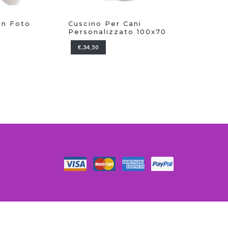
r Cani
Cappellino Con Foto
Portachia
zato 100x70
Tondo
€.9,20
€.7,50